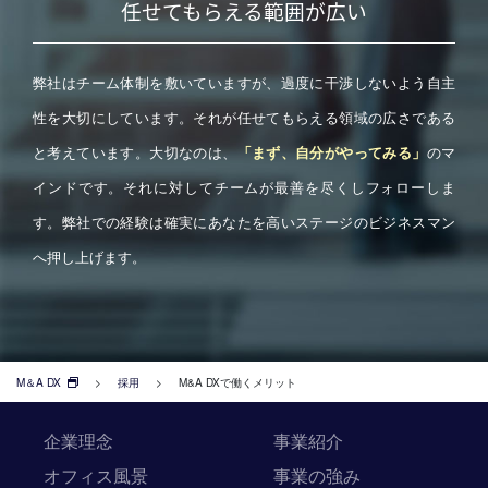
任せてもらえる範囲が広い
弊社はチーム体制を敷いていますが、過度に干渉しないよう自主
性を大切にしています。それが任せてもらえる領域の広さである
と考えています。大切なのは、
のマ
「まず、自分がやってみる」
インドです。それに対してチームが最善を尽くしフォローしま
す。弊社での経験は確実にあなたを高いステージのビジネスマン
へ押し上げます。
M＆A DX
>
採用
>
M&A DXで働くメリット
企業理念
事業紹介
オフィス風景
事業の強み