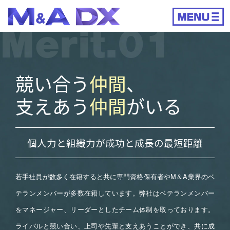
Merit
.01
競い合う
仲間
、
支えあう
仲間
がいる
個人力と組織力が成功と成長の最短距離
若手社員が数多く在籍すると共に専門資格保有者やM＆A業界のベ
テランメンバーが多数在籍しています。弊社はベテランメンバー
をマネージャー、リーダーとしたチーム体制を取っております。
ライバルと競い合い、上司や先輩と支えあうことができ、共に成